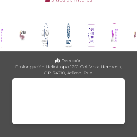
Dirección
Prolongación Heliotropo 1201 Col. Vista Hermosa,
C.P. 74210, Atlixco, Pue.