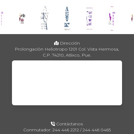
Dirección
Prolongación Heliotropo 1201 Col. Vista Hermosa,
C.P. 74210, Atlixco, Pue.
Contáctanos
Conmutador: 244 446 2212 / 244 446 0465